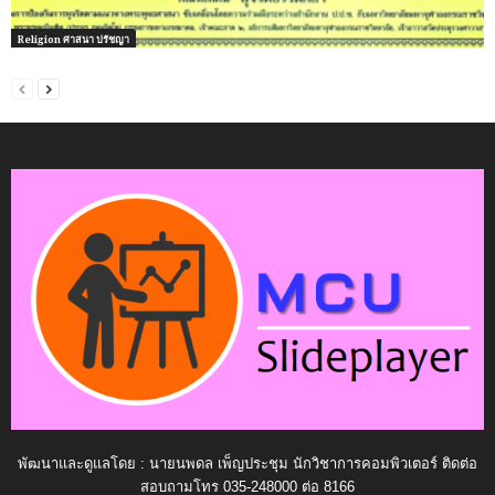
Religion ศาสนา ปรัชญา
พัฒนาและดูแลโดย : นายนพดล เพ็ญประชุม นักวิชาการคอมพิวเตอร์ ติดต่อ
สอบถามโทร 035-248000 ต่อ 8166