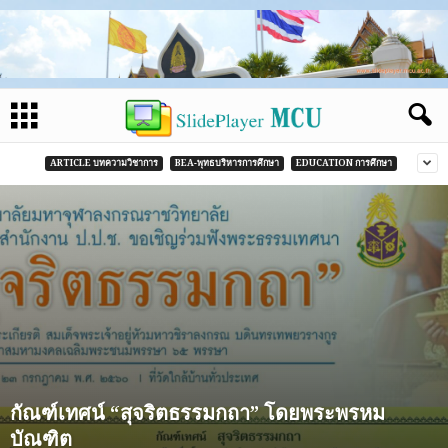
ARTICLE บทความวิชาการ
BEA-พุทธบริหารการศึกษา
EDUCATION การศึกษา
กัณฑ์เทศน์ “สุจริตธรรมกถา” โดยพระพรหม
บัณฑิต