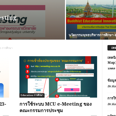
esting
นวัตกรรมพุทธบริหารการศึกษา 4
เท
n การศึกษา
เทคนิ
Map
นพดล 
ข้อมู
Dr.Ka
Education การศึกษา
การใ
23-
การใช้ระบบ MCU e-Meeting ของ
Dr.Ka
คณะกรรมการประชุม