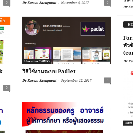
นวัตก
-
0
0
Dr.Kasem Saengnont
November 8, 2017
Dr.Ka
HO
For
หัว
(co
Dr.Ka
Education การศึกษา
k
วิธีใช้งานระบบ Padlet
-
0
Dr.Kasem Saengnont
September 12, 2017
0
Form ร