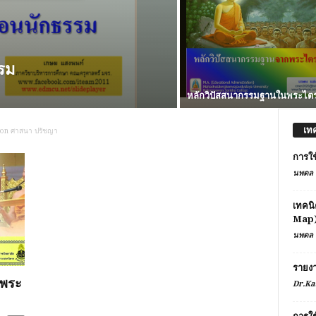
รม
หลักวิปัสสนากรรมฐานในพระไต
เท
ion ศาสนา ปรัชญา
การใช
นพดล 
เทคนิ
Map
นพดล 
รายง
ยพระ
Dr.Ka