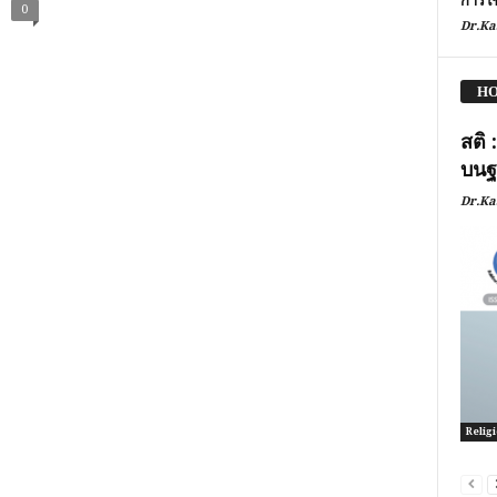
การใ
0
Dr.Ka
HO
สติ 
บนฐ
Dr.Ka
Relig