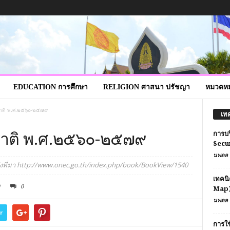
EDUCATION การศึกษา
RELIGION ศาสนา ปรัชญา
หมวดหมู
าติ พ.ศ.๒๕๖๐-๒๕๗๙
เท
ชาติ พ.ศ.๒๕๖๐-๒๕๗๙
การบร
Secu
นพดล 
งที่มา http://www.onec.go.th/index.php/book/BookView/1540
เทคนิ
0
Map
นพดล 
r
การใช