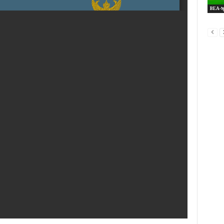
BEA-พุ