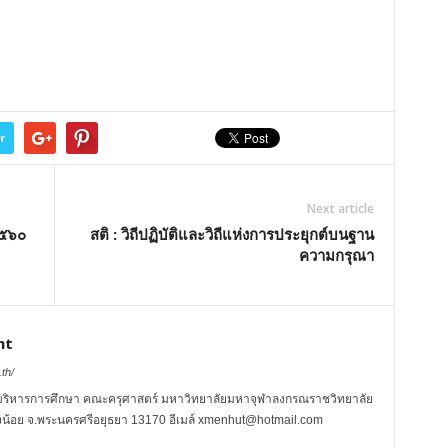
r
Next article
๒๕๖๐
สติ : วิถีปฏิบัติและวิถีแห่งการประยุกต์บนฐาน
ความกรุณา
nt
th/
บริหารการศึกษา คณะครุศาสตร์ มหาวิทยาลัยมหาจุฬาลงกรณราชวิทยาลัย
.วังน้อย จ.พระนครศรีอยุธยา 13170 อีเมล์ xmenhut@hotmail.com