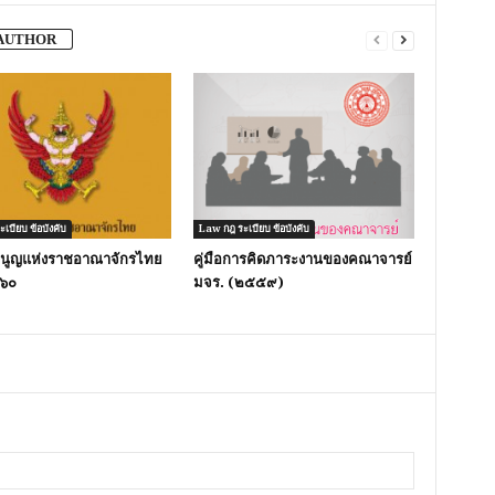
AUTHOR
เบียบ ข้อบังคับ
Law กฎ ระเบียบ ข้อบังคับ
มนูญแห่งราชอาณาจักรไทย
คู่มือการคิดภาระงานของคณาจารย์
๖๐
มจร. (๒๕๕๙)