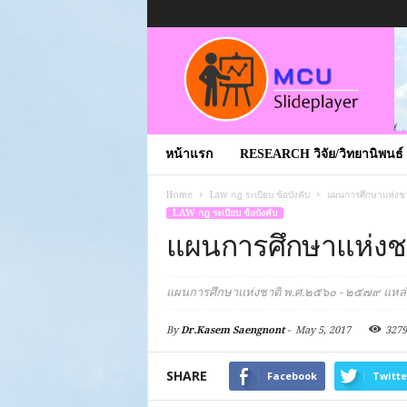
Sign in / Join
หน้าแรก
RESEARCH วิจัย/วิทยานิพนธ์
Home
Law กฎ ระเบียบ ข้อบังคับ
แผนการศึกษาแห่งช
LAW กฎ ระเบียบ ข้อบังคับ
แผนการศึกษาแห่ง
แผนการศึกษาแห่งชาติ พ.ศ.๒๕๖๐ - ๒๕๗๙ แหล่
By
Dr.Kasem Saengnont
-
May 5, 2017
3279
SHARE
Facebook
Twitte