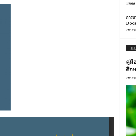
นพดล 
การแ
Doc
Dr.Ka
HO
คู่
ศึก
Dr.Ka