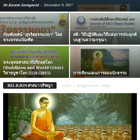
-
Dr.Kasem Saengnont
December 9, 2017
กัณฑ์เทศน์ “สุจริตธรรมกถา” โดย
สติ : วิถีปฏิบัติและวิถีแห่งการประยุกต์
พระพรหมบัณฑิต
บนฐานความกรุณา
พระพุทธศาสนากับวิกฤตโลก
(Buddhism and World Crisis)
วิสาขบูชาโลก 2558 (2015)
การเขียนแผนการสอนนักธรรม
RELIGION ศาสนา ปรัชญา
Home
Religion ศาสนา ปรัชญา