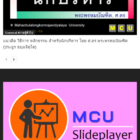
General ความรู้ทั่วไป
แนวคิด วิธีการ หลักธรรม สำหรับนักบริหาร โดย ศ.ดร.พระพรหมบัณฑิต
(ประยูร ธมฺมจิตฺโต)