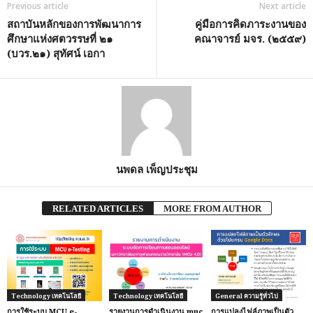
Previous article
Next article
สถาบันหลักของการพัฒนาการ
คู่มือการคิดภาระงานของ
ศึกษาแห่งศตวรรษที่ ๒๑
คณาจารย์ มจร. (๒๕๕๙)
(บวร.๒๑) สุทัศน์ เอกา
นพดล เพ็ญประชุม
RELATED ARTICLES
MORE FROM AUTHOR
Technology เทคโนโลยี
Technology เทคโนโลยี
General ความรู้ทั่วไป
การใช้ระบบ MCU e-
รายงานการดำเนินงาน muc
การแปลงไฟล์ภาพเป็นตัว