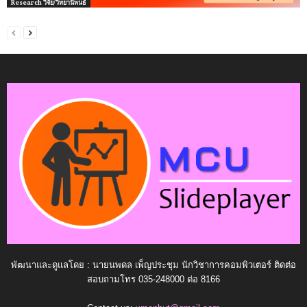
Research วิจัย/วิทยานิพนธ์
พัฒนาและดูแลโดย : นายนพดล เพ็ญประชุม นักวิชาการคอมพิวเตอร์ ติดต่อ
สอบถามโทร 035-248000 ต่อ 8166