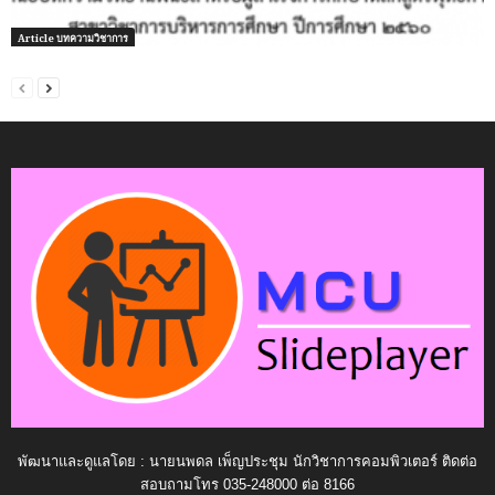
Article บทความวิชาการ
พัฒนาและดูแลโดย : นายนพดล เพ็ญประชุม นักวิชาการคอมพิวเตอร์ ติดต่อ
สอบถามโทร 035-248000 ต่อ 8166