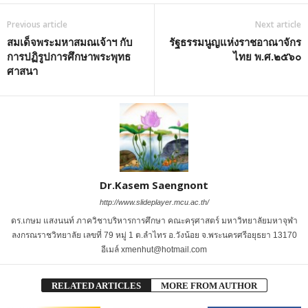
Previous article
Next article
สมเด็จพระมหาสมณเจ้าฯ กับ
รัฐธรรมนูญแห่งราชอาณาจักร
การปฏิรูปการศึกษาพระพุทธ
ไทย พ.ศ.๒๕๖๐
ศาสนา
Dr.Kasem Saengnont
http://www.slideplayer.mcu.ac.th/
ดร.เกษม แสงนนท์ ภาควิชาบริหารการศึกษา คณะครุศาสตร์ มหาวิทยาลัยมหาจุฬา
ลงกรณราชวิทยาลัย เลขที่ 79 หมู่ 1 ต.ลำไทร อ.วังน้อย จ.พระนครศรีอยุธยา 13170
อีเมล์ xmenhut@hotmail.com
RELATED ARTICLES
MORE FROM AUTHOR