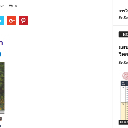
57
0
การใ
Dr.Ka
r
HO
แผนแ
วิท
Dr.Ka
Resear