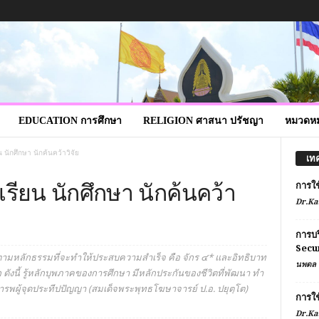
EDUCATION การศึกษา
RELIGION ศาสนา ปรัชญา
หมวดหมู
 นักศึกษา นักค้นคว้าวิจัย
เท
รียน นักศึกษา นักค้นคว้า
การใ
Dr.Ka
การบร
Secu
ัติ ตามหลักธรรมที่จะทำให้ประสบความสำเร็จ คือ จักร ๔* และอิทธิบาท
นพดล 
ก ดังนี้ รู้หลักบุพภาคของการศึกษา มีหลักประกันของชีวิตที่พัฒนา ทำ
ารพผู้จุดประทีปปัญญา (สมเด็จพระพุทธโฆษาจารย์ ป.อ. ปยุตฺโต)
การใ
Dr.Ka