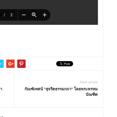
r
Next article
ษา
กัณฑ์เทศน์ “สุจริตธรรมกถา” โดยพระพรหม
บัณฑิต