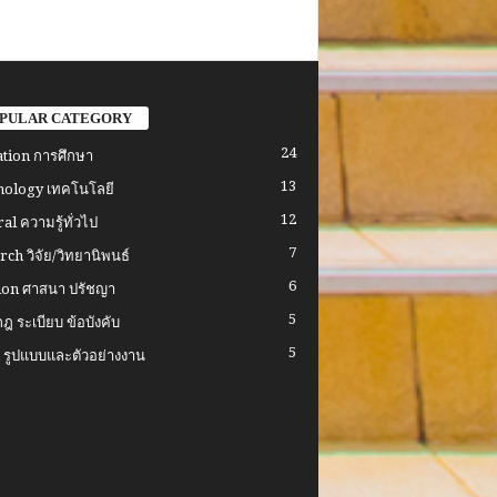
PULAR CATEGORY
24
tion การศึกษา
13
ology เทคโนโลยี
12
al ความรู้ทั่วไป
7
rch วิจัย/วิทยานิพนธ์
6
ion ศาสนา ปรัชญา
5
ฎ ระเบียบ ข้อบังคับ
5
รูปแบบและตัวอย่างงาน