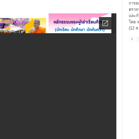
การสอ
ตรวจร
และก
โดย ห
(12 ส