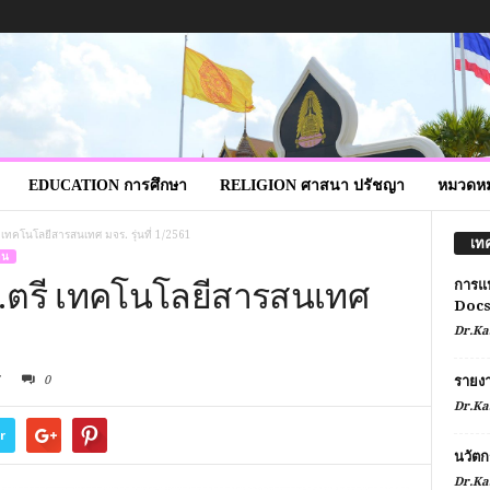
EDUCATION การศึกษา
RELIGION ศาสนา ปรัชญา
หมวดหมู
 เทคโนโลยีสารสนเทศ มจร. รุ่นที่ 1/2561
เท
าน
.ตรี เทคโนโลยีสารสนเทศ
การแ
Doc
Dr.Ka
0
รายง
Dr.Ka
r
นวัตก
Dr.Ka