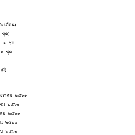
 ๖ เดือน)
 ชุด)
) ๑ ชุด
 ๑ ชุด
ามี)
ภาคม ๒๕๖๑
ม ๒๕๖๑
คม ๒๕๖๑
น ๒๕๖๑
ยน ๒๕๖๑