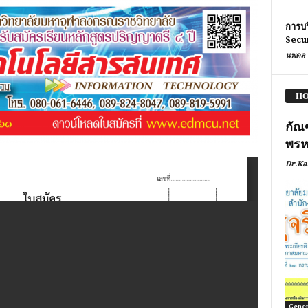
การบร
Secu
นพดล 
HO
กัณ
พรห
Dr.Ka
Genera