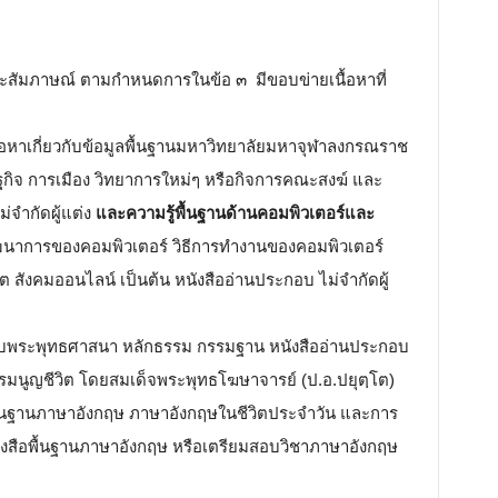
และสัมภาษณ์ ตามกำหนดการในข้อ ๓ มีขอบข่ายเนื้อหาที่
ื้อหาเกี่ยวกับข้อมูลพื้นฐานมหาวิทยาลัยมหาจุฬาลงกรณราช
รษฐกิจ การเมือง วิทยาการใหม่ๆ หรือกิจการคณะสงฆ์ และ
่จำกัดผู้แต่ง
และความรู้พื้นฐานด้านคอมพิวเตอร์และ
บพัฒนาการของคอมพิวเตอร์ วิธีการทำงานของคอมพิวเตอร์
็ต สังคมออนไลน์ เป็นต้น หนังสืออ่านประกอบ ไม่จำกัดผู้
ยวกับพระพุทธศาสนา หลักธรรม กรรมฐาน หนังสืออ่านประกอบ
ธรรมนูญชีวิต โดยสมเด็จพระพุทธโฆษาจารย์ (ป.อ.ปยุตฺโต)
บพื้นฐานภาษาอังกฤษ ภาษาอังกฤษในชีวิตประจำวัน และการ
หนังสือพื้นฐานภาษาอังกฤษ หรือเตรียมสอบวิชาภาษาอังกฤษ