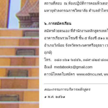
สถานที่สอบ ณ ห้องปฏิบัติการคอมพิวเตอร
มหาจุฬาลงกรณราชวิทยาลัย ตำบลลำไทร อ
๖. การสมัครเรียน
สมัครด้วยตนเอง ที่สำนักงานหลักสูตรเ
อาคารเรียนรวมโซนซี ชั้น ๕ ห้องซี ๕๑
อำเภอวังน้อย จังหวัดพระนครศรีอยุธยา เว
ฤกษ์)
โทร. ๐๘๐-๐๖๑-๖๔๔๖, ๐๘๙-๘๒๔-๘๐
อีเมล์ medabooks@gmail.com
ดาวน์โหลดใบสมัคร www.edmcu.net, ww
คณะกรรมการบริหารหลักสูตร
๑ พ.ค. ๒๕๖๑