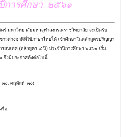
ำปีการศึกษา ๒๕๖๑
ตร์ มหาวิทยาลัยมหาจุฬาลงกรณราชวิทยาลัย จะเปิดรับ
ชาวต่างชาติที่ใช้ภาษาไทยได้ เข้าศึกษาในหลักสูตรปริญญา
สนเทศ (หลักสูตร ๔ ปี) ประจำปีการศึกษา ๒๕๖๑ เริ่ม
 จึงมีประกาศดังต่อไปนี้
๓๐, คฤหัสถ์ ๓๐)
หรือ