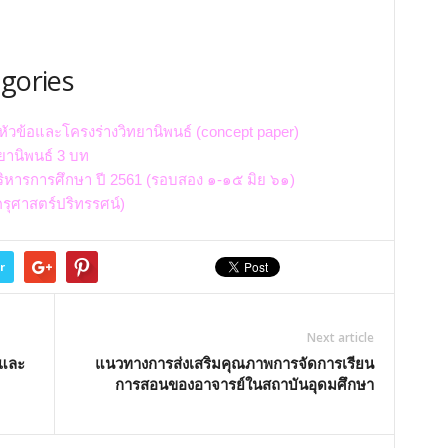
egories
วข้อและโครงร่างวิทยานิพนธ์ (concept paper)
ยานิพนธ์ 3 บท
ิหารการศึกษา ปี 2561 (รอบสอง ๑-๑๕ มิย ๖๑)
ุศาสตร์ปริทรรศน์)
r
Next article
อและ
แนวทางการส่งเสริมคุณภาพการจัดการเรียน
การสอนของอาจารย์ในสถาบันอุดมศึกษา