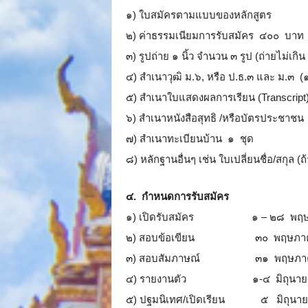
๑) ใบสมัครตามแบบของหลักสูตร
๒) ค่าธรรมเนียมการรับสมัคร ๔๐๐ บาท
๓) รูปถ่าย ๑ นิ้ว จำนวน ๓ รูป (ถ่ายไม่เกิน
๔) สำเนาวุฒิ ม.๖, หรือ ป.ธ.๓ และ ม.๓ (๑
๕) สำเนาใบแสดงผลการเรียน (Transcript
๖) สำเนาหนังสือสุทธิ /หรือบัตรประชาชน
๗) สำเนาทะเบียนบ้าน ๑ ชุด
๘) หลักฐานอื่นๆ เช่น ใบเปลี่ยนชื่อ/สกุล (ถ้
๔. กำหนดการรับสมัคร
๑) เปิดรับสมัคร ๑ – ๒๘ พฤษ
๒) สอบข้อเขียน ๓๐ พฤษภาค
๓) สอบสัมภาษณ์ ๓๑ พฤษภา
๔) รายงานตัว ๑-๔ มิถุนาย
๕) ปฐมนิเทศ/เปิดเรียน ๕ มิถุนา