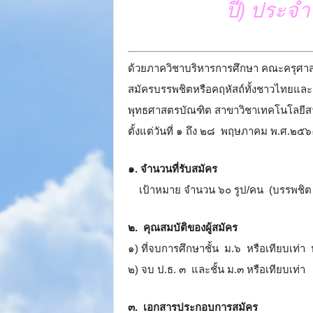
ปี) ประจ
ด้วยภาควิชาบริหารการศึกษา คณะครุศาส
สมัครบรรพชิตหรือคฤหัสถ์ทั้งชาวไทยและ
พุทธศาสตรบัณฑิต สาขาวิชาเทคโนโลยีสาร
ตั้งแต่วันที่ ๑ ถึง ๒๘ พฤษภาคม พ.ศ.๒๕๖๑
๑. จำนวนที่รับสมัคร
เป้าหมาย จำนวน ๖๐ รูป/คน (บรรพชิต 
๒. คุณสมบัติของผู้สมัคร
๑) ที่จบการศึกษาชั้น ม.๖ หรือเทียบเท่า 
๒) จบ ป.ธ. ๓ และชั้น ม.๓ หรือเทียบเท่า
๓. เอกสารประกอบการสมัคร