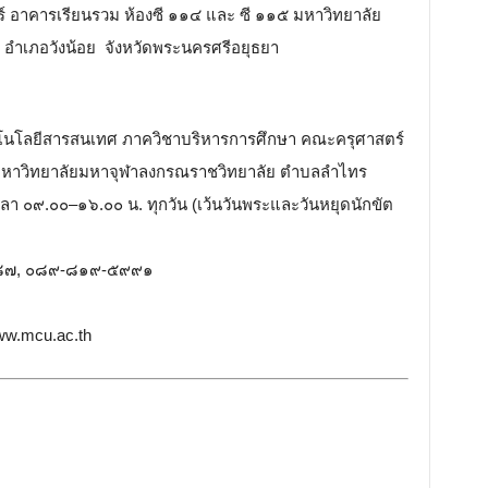
์ อาคารเรียนรวม ห้องซี ๑๑๔ และ ซี ๑๑๕ มหาวิทยาลัย
ำเภอวังน้อย จังหวัดพระนครศรีอยุธยา
ทคโนโลยีสารสนเทศ ภาควิชาบริหารการศึกษา คณะครุศาสตร์
๐ มหาวิทยาลัยมหาจุฬาลงกรณราชวิทยาลัย ตำบลลำไทร
ลา ๐๙.๐๐–๑๖.๐๐ น. ทุกวัน (เว้นวันพระและวันหยุดนักขัต
๘๗, ๐๘๙-๘๑๙-๕๙๙๑
w.mcu.ac.th