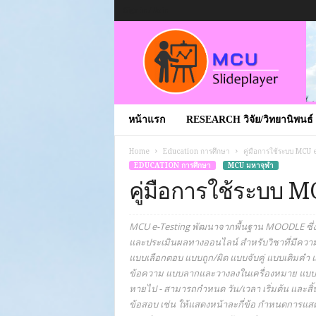
Sign in / Join
หน้าแรก
RESEARCH วิจัย/วิทยานิพนธ์
Home
Education การศึกษา
คู่มือการใช้ระบบ MCU 
EDUCATION การศึกษา
MCU มหาจุฬา
คู่มือการใช้ระบบ 
MCU e-Testing พัฒนาจากพื้นฐาน MOODLE ซึ่งเป
และประเมินผลทางออนไลน์ สำหรับวิชาที่มีความพ
แบบเลือกตอบ แบบถูก/ผิด แบบจับคู่ แบบเติมค
ข้อความ แบบลากและวางลงในเครื่องหมาย แบบ
หายไป - สามารถกำหนด วัน/เวลา เริ่มต้น และ
ข้อสอบ เช่น ให้แสดงหน้าละกี่ข้อ กำหนดการแสด