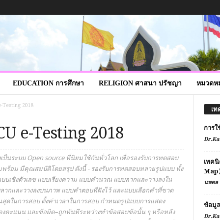
EDUCATION การศึกษา
RELIGION ศาสนา ปรัชญา
หมวดหมู
e-Testing 2018
เท
MCU e-Testing 2018
การใ
Dr.Ka
็นระบบ Open source ที่นิยมใช้กันทั่วโลก เพื่อรองรับการทดสอบ
เทคนิ
ร้อม มีคุณสมบัติโดยสรุป ดังนี้ - รองรับการทดสอบหลายรูปแบบ ทั้ง
Map
ำ แบบเชิงตัวเลข แบบเรียงความ แบบคำนวณ แบบลากและวางลงใน
นพดล 
ลากและวางลงบนภาพ แบบคำตอบที่ฝังไว้ และแบบเลือกคำที่ขาด
สิ้นสุดในการสอบ ตั้งค่าเวลาในการสอบ กำหนดรูปแบบการแสดง
ข้อมู
งคะแนน และข้อผิด–ถูกทันทีระหว่างทำข้อสอบข้อนั้น ๆ หรือหลัง
Dr.Ka