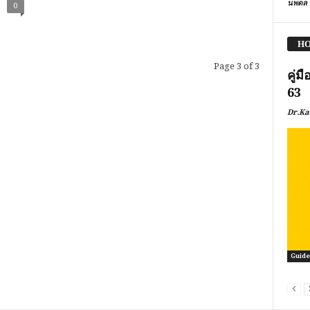
นพดล 
0
HO
Page 3 of 3
คู่ม
63
Dr.Ka
Guideb