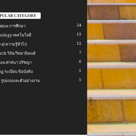
PULAR CATEGORY
24
tion การศึกษา
13
ology เทคโนโลยี
12
al ความรู้ทั่วไป
7
rch วิจัย/วิทยานิพนธ์
6
ion ศาสนา ปรัชญา
5
ฎ ระเบียบ ข้อบังคับ
5
รูปแบบและตัวอย่างงาน