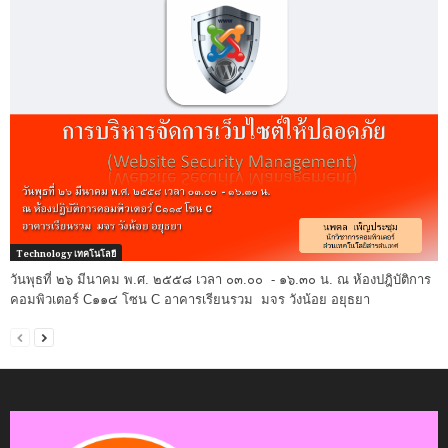
Technology เทคโนโลยี
วันพุธที่ ๒๖ มีนาคม พ.ศ. ๒๕๕๘ เวลา ๐๓.๐๐ - ๑๖.๓๐ น. ณ ห้องปฎิบัติการ
คอมพิวเตอร์ C๑๑๔ โซน C อาคารเรียนรวม มจร วังน้อย อยุธยา